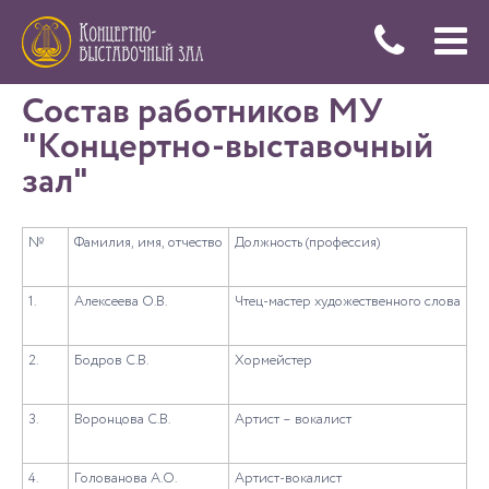
Меню
Состав работников МУ
Купить
"Концертно-выставочный
билеты
зал"
№
Фамилия, имя, отчество
Должность (профессия)
1.
Алексеева О.В.
Чтец-мастер художественного слова
2.
Бодров С.В.
Хормейстер
3.
Воронцова С.В.
Артист – вокалист
4.
Голованова А.О.
Артист-вокалист