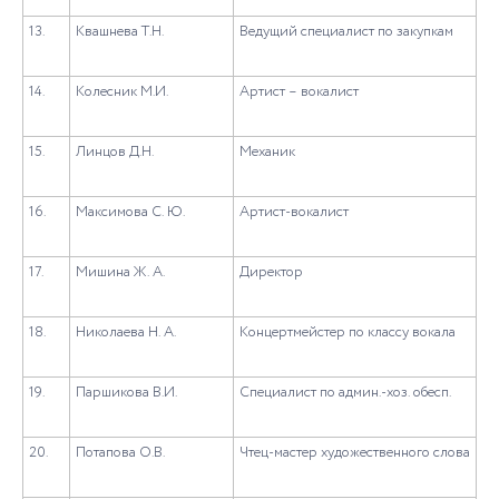
13.
Квашнева Т.Н.
Ведущий специалист по закупкам
14.
Колесник М.И.
Артист – вокалист
15.
Линцов Д.Н.
Механик
16.
Максимова С. Ю.
Артист-вокалист
17.
Мишина Ж. А.
Директор
18.
Николаева Н. А.
Концертмейстер по классу вокала
19.
Паршикова В.И.
Специалист по админ.-хоз. обесп.
20.
Потапова О.В.
Чтец-мастер художественного слова