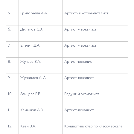
5.
Григорьева А.А.
Артист- инструменталист
6.
Диланов С.З.
Артист – вокалист
7.
Ельчин Д.А.
Артист – вокалист
8.
Жукова В.А.
Артист-вокалист
9.
Журавлев А. А.
Артист-вокалист
10.
Зайцева Е.В.
Ведущий экономист
11.
Камышов А.В.
Артист-вокалист
12.
Квач В.А.
Концертмейстер по классу вокала