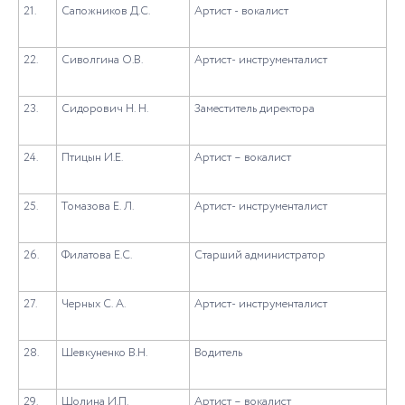
21.
Сапожников Д.С.
Артист - вокалист
22.
Сиволгина О.В.
Артист- инструменталист
23.
Сидорович Н. Н.
Заместитель директора
24.
Птицын И.Е.
Артист – вокалист
25.
Томазова Е. Л.
Артист- инструменталист
26.
Филатова Е.С.
Старший администратор
27.
Черных С. А.
Артист- инструменталист
28.
Шевкуненко В.Н.
Водитель
29.
Шолина И.П.
Артист – вокалист