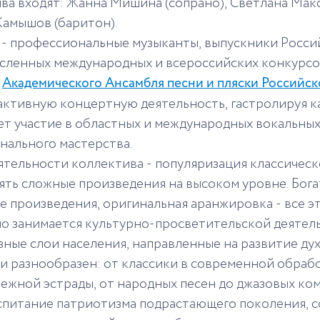
ива входят: Жанна Мишина (сопрано), Светлана Ма
Камышов (баритон).
 - профессиональные музыканты, выпускники Росси
сленных международных и всероссийских конкурсов,
т
Академического Ансамбля песни и пляски Российс
активную концертную деятельность, гастролируя как
т участие в областных и международных вокальных
нального мастерства.
ятельности коллектива - популяризация классичес
ять сложные произведения на высоком уровне. Бог
е произведения, оригинальная аранжировка - все эт
о занимается культурно-просветительской деятел
ные слои населения, направленные на развитие дух
 и разнообразен: от классики в современной обраб
бежной эстрады, от народных песен до джазовых ко
спитание патриотизма подрастающего поколения, со