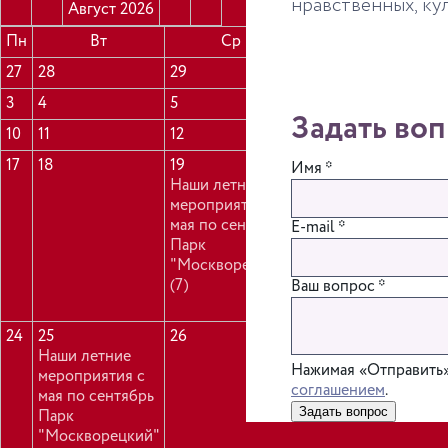
нравственных, ку
Август
2026
Пн
Вт
Ср
Чт
Пт
С
27
28
29
30
31
1
3
4
5
6
7
8
Задать во
10
11
12
13
14
1
17
18
19
20
21
2
Имя
*
Наши летние
Наши летние
мероприятия с
мероприятия
мая по сентябрь
с мая по
E-mail
*
Парк
сентябрь
"Москворецкий"
Парк
(7)
"Кривякино"
Ваш вопрос
*
(3)
24
25
26
27
28
2
Наши летние
Наши летние
Нажимая «Отправить»
мероприятия с
мероприятия
соглашением
.
мая по сентябрь
с мая по
Задать вопрос
Парк
сентябрь
"Москворецкий"
Парк