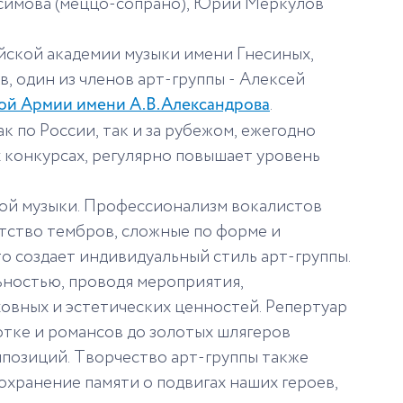
ксимова (меццо-сопрано), Юрий Меркулов
йской академии музыки имени Гнесиных,
 один из членов арт-группы - Алексей
кой Армии имени А.В.Александрова
.
 по России, так и за рубежом, ежегодно
 конкурсах, регулярно повышает уровень
кой музыки. Профессионализм вокалистов
атство тембров, сложные по форме и
о создает индивидуальный стиль арт-группы.
ьностью, проводя мероприятия,
овных и эстетических ценностей. Репертуар
отке и романсов до золотых шлягеров
мпозиций. Творчество арт-группы также
хранение памяти о подвигах наших героев,