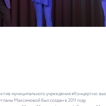
ктив муниципального учреждения «Концертно-выст
тланы Максимовой был создан в 2011 году.