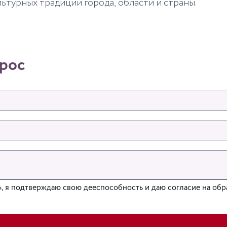
льтурных традиций города, области и страны.
б
Вс
2
9
прос
5
16
2
23
9
30
, я подтверждаю свою дееспособность и даю согласие на обр