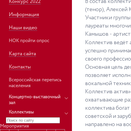
В состав коллект
Конкурс 2022
(тенор), Алексей 
Информация
Участники группы
лауреаты многочи
Наши видео
Камышов - артис
НОК пройти опрос
Коллектив ведёт 
успешно принимае
Карта сайта
своего профессио
Контакты
Основная цель де
позволяет исполн
Всероссийская перепись
вокальной техник
населения
Коллектив активн
Концертно-выставочный
охватывающие раз
зал
коллектива богат
Коллективы
советской и зару
направлено на во
Мероприятия